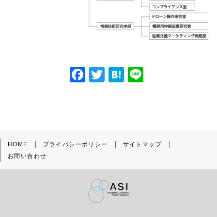
F
T
H
Li
a
w
at
n
c
itt
e
e
e
er
n
b
a
HOME
プライバシーポリシー
サイトマップ
o
お問い合わせ
o
k