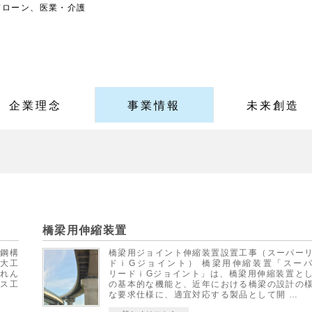
ドローン、医業・介護
企業理念
事業情報
未来創造
橋梁用伸縮装置
 鋼構
橋梁用ジョイント伸縮装置設置工事（スーパー
・大工
ドｉGジョイント） 橋梁用伸縮装置「スー
、れん
リードｉGジョイント」は、橋梁用伸縮装置と
ラス工
の基本的な機能と、近年における橋梁の設計の
な要求仕様に、適宜対応する製品として開 …