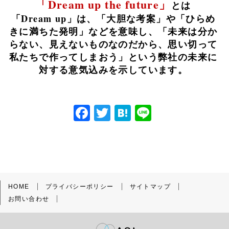
「Dream up the future」
とは
「Dream up」は、「大胆な考案」や「ひらめ
きに満ちた発明」などを意味し、
「未来は分か
らない、見えないものなのだから、思い切って
私たちで作ってしまおう」
という弊社の未来に
対する意気込みを示しています。
F
T
H
Li
a
w
at
n
c
itt
e
e
e
er
n
b
a
HOME
プライバシーポリシー
サイトマップ
o
お問い合わせ
o
k